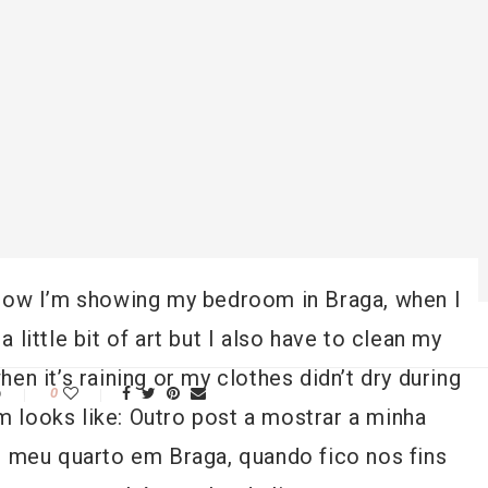
Now I’m showing my bedroom in Braga, when I
a little bit of art but I also have to clean my
 it’s raining or my clothes didn’t dry during
o
0
m looks like:
Outro post a mostrar a minha
 meu quarto em Braga, quando fico nos fins