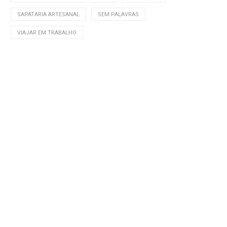
SAPATARIA ARTESANAL
SEM PALAVRAS
VIAJAR EM TRABALHO
Peeks from my Bedroom III
Acredita em Ti: Inspiring Q
Junho 5, 2016
Junho 13, 2012