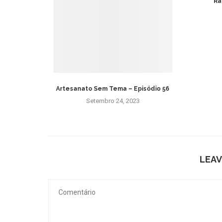
Ra
Piece and
Artesanato Sem Tema – Episódio 56
Setembro 24, 2023
16
LEAV