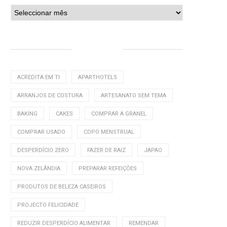
ETIQUETAS
ACREDITA EM TI
APARTHOTELS
ARRANJOS DE COSTURA
ARTESANATO SEM TEMA
BAKING
CAKES
COMPRAR A GRANEL
COMPRAR USADO
COPO MENSTRUAL
DESPERDÍCIO ZERO
FAZER DE RAIZ
JAPAO
NOVA ZELÂNDIA
PREPARAR REFEIÇÕES
PRODUTOS DE BELEZA CASEIROS
PROJECTO FELICIDADE
REDUZIR DESPERDÍCIO ALIMENTAR
REMENDAR